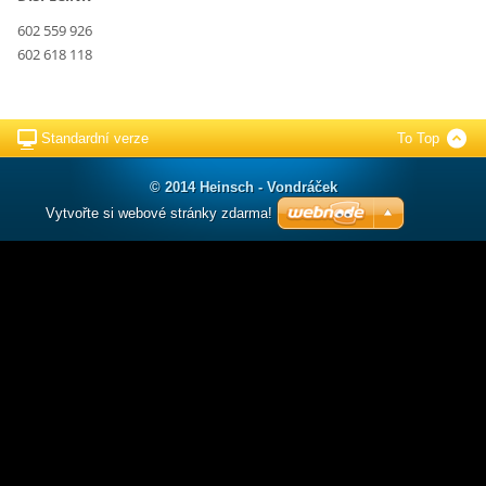
602 559 926
602 618 118
Standardní verze
To Top
© 2014 Heinsch - Vondráček
Vytvořte si webové stránky zdarma!