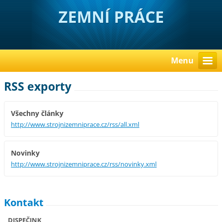
ZEMNÍ PRÁCE
Menu
RSS exporty
Všechny články
http://www.strojnizemniprace.cz/rss/all.xml
Novinky
http://www.strojnizemniprace.cz/rss/novinky.xml
Kontakt
DISPEČINK