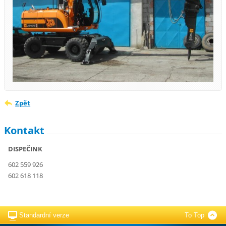
Zpět
Kontakt
DISPEČINK
602 559 926
602 618 118
Standardní verze
To Top